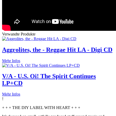
Verwandte Produkte
Aggrolites, the - Reggae Hit LA - Digi CD
Mehr Infos
V/A - U.S. Oi! The Spirit Continues
LP+CD
Mehr Infos
!
+ + + THE DIY LABEL WITH HEART + + +